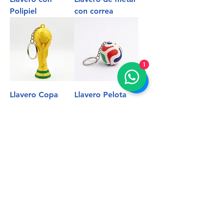
Polipiel
con correa
1
Llavero Copa
Llavero Pelota
2026
Llavero Cancha
Llavero Cachos
de futbol
de futbol