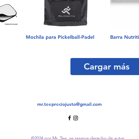
Mochila para Pickelball-Padel
Barra Nutrit
Cargar más
mr.teepreciojusto@gmail.com
©2024 por Mr. Tee. se reserva derecho de autor