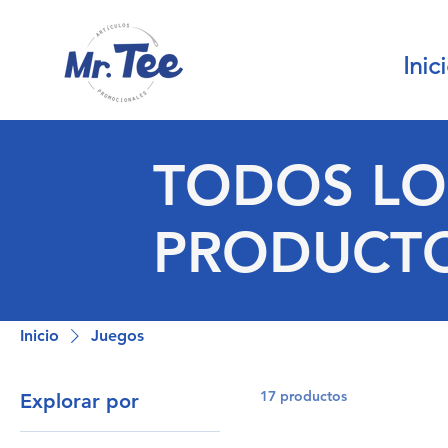
Inic
TODOS LO
PRODUCT
Inicio
Juegos
17 productos
Explorar por