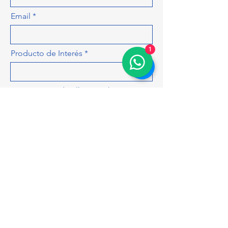
Email
1
Producto de Interés
Déjanos más detalles para hacerte
una cotización más precisa, como
cantidad, colores, tamaños...
ENVIAR