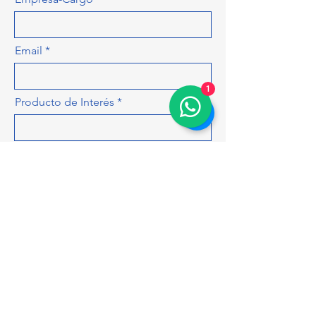
Email
1
Producto de Interés
Déjanos más detalles para hacerte
una cotización más precisa, como
cantidad, colores, tamaños...
ENVIAR