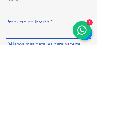
Producto de Interés
1
Déjanos más detalles para hacerte
una cotización más precisa, como
cantidad, colores, tamaños...
ENVIAR
mr.teepreciojusto@gmail.com