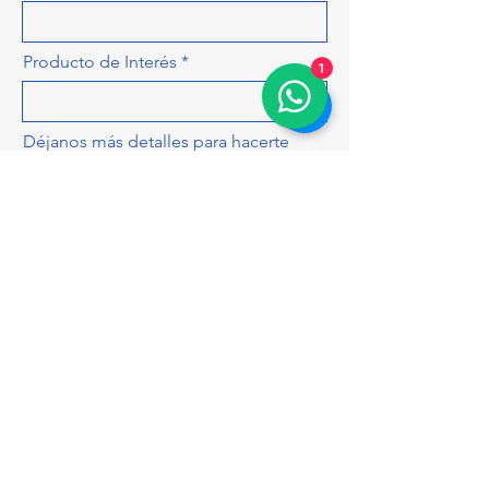
Producto de Interés
1
Déjanos más detalles para hacerte
una cotización más precisa, como
cantidad, colores, tamaños...
ENVIAR
mr.teepreciojusto@gmail.com