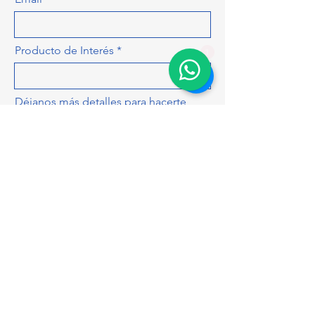
Producto de Interés
1
Déjanos más detalles para hacerte
una cotización más precisa, como
cantidad, colores, tamaños...
ENVIAR
mr.teepreciojusto@gmail.com