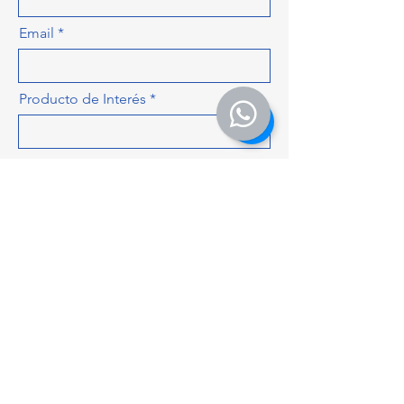
Email
Producto de Interés
Déjanos más detalles para hacerte
una cotización más precisa, como
cantidad, colores, tamaños...
ENVIAR