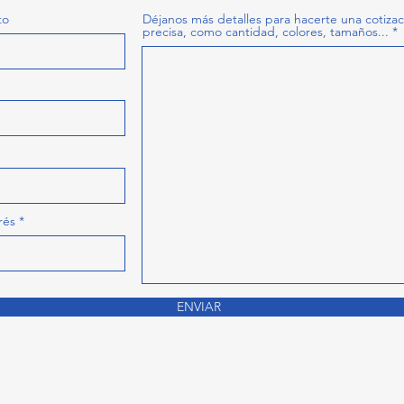
to
Déjanos más detalles para hacerte una cotiza
precisa, como cantidad, colores, tamaños...
rés
ENVIAR