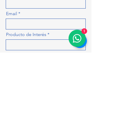
Email
1
Producto de Interés
Déjanos más detalles para hacerte
una cotización más precisa, como
cantidad, colores, tamaños...
ENVIAR