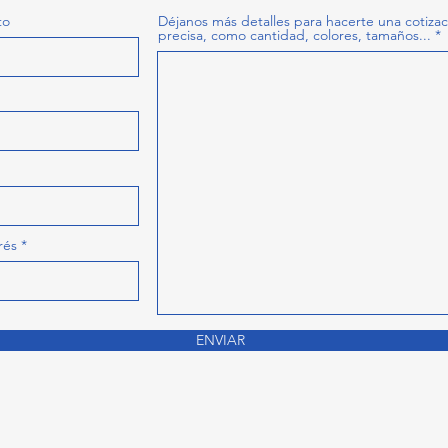
to
Déjanos más detalles para hacerte una cotiza
precisa, como cantidad, colores, tamaños...
rés
ENVIAR