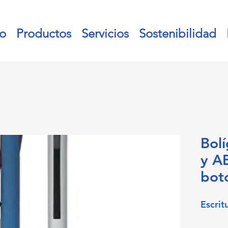
io
Productos
Servicios
Sostenibilidad
Bolí
y A
botó
Escrit